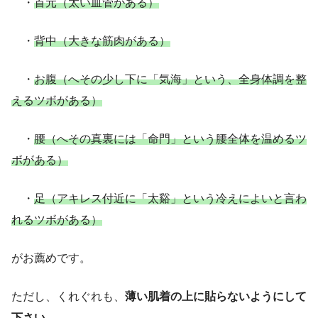
・
首元（太い血管がある）
・
背中（大きな筋肉がある）
・
お腹（へその少し下に「気海」という、全身体調を整
えるツボがある）
・
腰（へその真裏には「命門」という腰全体を温めるツ
ボがある）
・
足（アキレス付近に「太谿」という冷えによいと言わ
れるツボがある）
がお薦めです。
ただし、くれぐれも、
薄い肌着の上に貼らないようにして
下さい
。