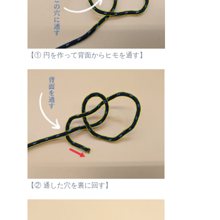
【① 円を作って背面からヒモを通す】
【② 通した穴を裏に回す】