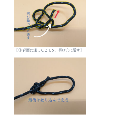
【③ 背面に通したヒモを、再び穴に通す】