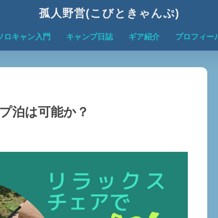
孤人野営(こびときゃんぷ)
ソロキャン入門
キャンプ日誌
ギア紹介
プロフィー
プ泊は可能か？