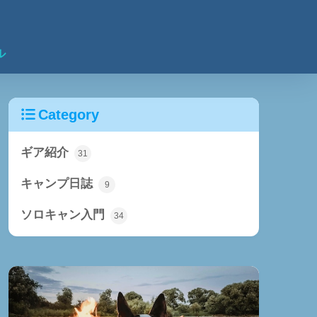
ル
Category
ギア紹介
31
キャンプ日誌
9
ソロキャン入門
34