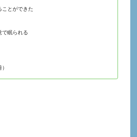
ることができた
覚で眠られる
善）